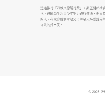
透過推行「四維八德踐行獎」，期望引起社
視，鼓勵學生及青少年努力踐行道德，樹立
的人，在家庭成為孝敬父母尊敬兄姊愛護弟
守法的好市民。
© 2023 