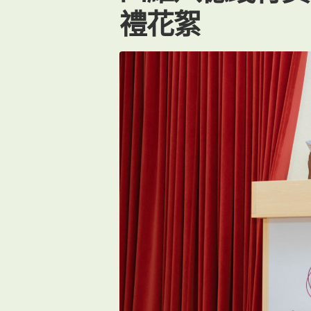
禮花絮
m
1- 2022