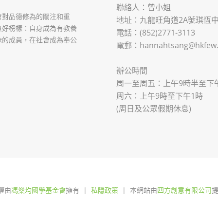
聯絡人：曾小姐
會對品德修為的關注和重
地址：九龍旺角道2A號琪恆中心
良好榜樣：自身成為有教養
電話：(852)2771-3113
妹的成員，在社會成為奉公
電郵：hannahtsang@hkfew.
辦公時間
周一至周五：上午9時半至下
周六：上午9時至下午1時
(周日及公眾假期休息)
版權由
馮燊均國學基金會
擁有 |
私隱政策
| 本網站由
四方創意有限公司