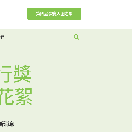
第四屆決賽入圍名單
們
踐行獎
禮花絮
新消息