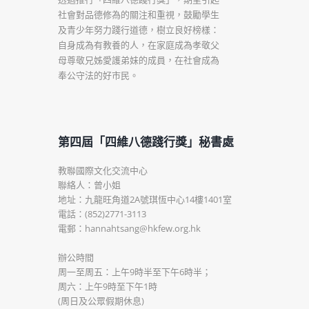
社會對品德修為的關注和重視，鼓勵學生
及青少年努力踐行道德，樹立良好榜樣：
自身成為有教養的人，在家庭成為孝敬父
母尊敬兄姊愛護弟妹的成員，在社會成為
奉公守法的好市民。
第四屆「四維八德踐行獎」秘書處
教聯國際文化交流中心
聯絡人：曾小姐
地址：九龍旺角道2A號琪恆中心14樓1401室
電話：(852)2771-3113
電郵：hannahtsang@hkfew.org.hk
辦公時間
周一至周五：上午9時半至下午6時半；
周六：上午9時至下午1時
(周日及公眾假期休息)