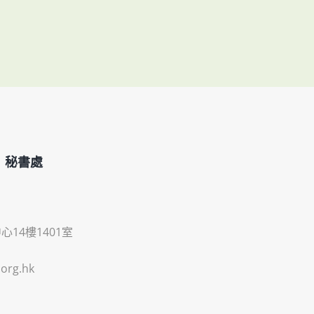
」秘書處
14樓1401室
org.hk