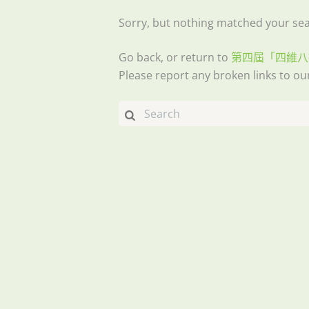
Sorry, but nothing matched your sear
Go back, or return to
第四屆「四維八
Please report any broken links to ou