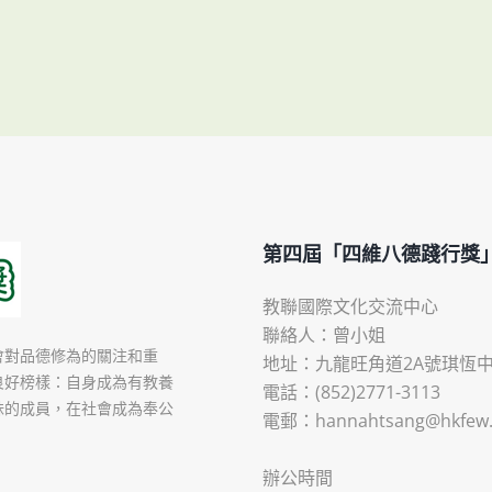
第四屆「四維八德踐行獎
教聯國際文化交流中心
聯絡人：曾小姐
會對品德修為的關注和重
地址：九龍旺角道2A號琪恆中心
良好榜樣：自身成為有教養
電話：(852)2771-3113
妹的成員，在社會成為奉公
電郵：hannahtsang@hkfew.
辦公時間