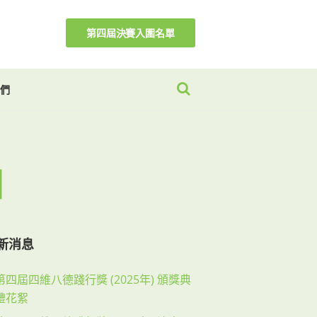
第四屆決賽入圍名單
們
」
新消息
第四屆四維八德踐行獎 (2025年) 頒獎典
禮花絮