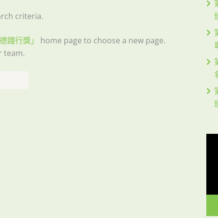
ch criteria.
德踐行獎」
home page to choose a new page.
r team.